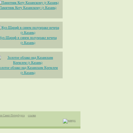
Памятник Коту Казанскому (г.Казань)
Кул-Шариф в синем полумраке вечера
(г.Казань)
олотое облако над Казанским Кремлем
(г.Казань)
ии Санкт-Петербурга
ссылки