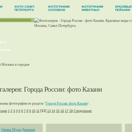
ИИ
ФОТО САНКТ-
ФОТОГРАФИИ
ФОТОГРАФИИ
КРАСИВЫЕ
ПЕТЕРБУРГА
СОЛОВКОВ
ЖИВОТНЫХ
ПЕЙЗАЖИ
рея
зчики
ы
галерея
:
Города России
: фото Казани
заны фотографии из раздела "
Города России: фото Казани
".
[12]
ущая
1
2
3
4
5
6
7
8
9
10
11
13
14
15
16
17
18
Следующая