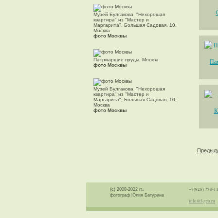
Музей Булгакова, "Нехорошая
квартира" из "Мастер и
Маргарита", Большая Садовая, 10,
Москва
фото Москвы
Патриаршие пруды, Москва
Па
фото Москвы
Музей Булгакова, "Нехорошая
квартира" из "Мастер и
Маргарита", Большая Садовая, 10,
Москва
К
фото Москвы
Предыд
+7(926) 788-1
(с) 2008-2022 гг.,
фотограф Юлия Батурина
info@f-geo.ru