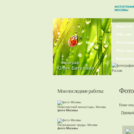
ФОТОГРАФ
МОСКВЫ
Новости
Обо мне
Фотогале
Мои зака
Контакт
Фото
Мои последние работы:
Ниже пока
Новоспасский монастырь, Москва
фото Москвы
Предыд
Патриаршие пруды, Москва
фото Москвы