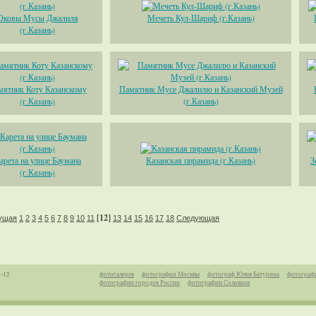
Оковы Мусы Джалиля
Мечеть Кул-Шариф (г.Казань)
(г.Казань)
мятник Коту Казанскому
Памятник Мусе Джалилю и Казанский Музей
(г.Казань)
(г.Казань)
арета на улице Баумана
Казанская пирамида (г.Казань)
З
(г.Казань)
[12]
ущая
1
2
3
4
5
6
7
8
9
10
11
13
14
15
16
17
18
Следующая
1-12
фотогалерея
фотографии Москвы
фотограф Юлия Батурина
фотограф
фотографии городов России
фотографии Соловков