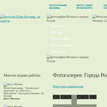
ФОТОГРАФИИ
ФОТО САНКТ-
Ф
МОСКВЫ
ПЕТЕРБУРГА
С
Новости
Обо мне
Фотогалерея
Мои заказчики
Контакты
Фотогалерея
:
Города Ро
Мои последние работы:
Вернуться к миниатюрам
Музей Булгакова, "Нехорошая
квартира" из "Мастер и
Маргарита", Большая Садовая, 10,
Москва
фото Москвы