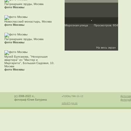
Патриаршие пруды, Москва
фото Москвы
Новоспасский монастырь, Москва
фото Москвы
Морозная улица
Просмотров: 804
Патриаршие пруды, Москва
фото Москвы
На весь экран
Музей Булгакова, "Нехорошая
квартира" из "Мастер и
Маргарита", Большая Садовая, 10,
Москва
фото Москвы
+7(926) 788-11-12
фотогале
(с) 2008-2022 гг.,
фотогра
фотограф Юлия Батурина
info@f-geo.ru