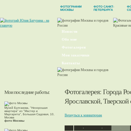
ФОТОГРАФИИ
ФОТО САНКТ-
Ф
МОСКВЫ
ПЕТЕРБУРГА
С
Новости
Обо мне
Фотогалерея
Мои заказчики
Контакты
Фотогалерея
:
Города Ро
Мои последние работы:
Ярославской, Тверской 
Музей Булгакова, "Нехорошая
квартира" из "Мастер и
Маргарита", Большая Садовая, 10,
Вернуться к миниатюрам
Москва
фото Москвы