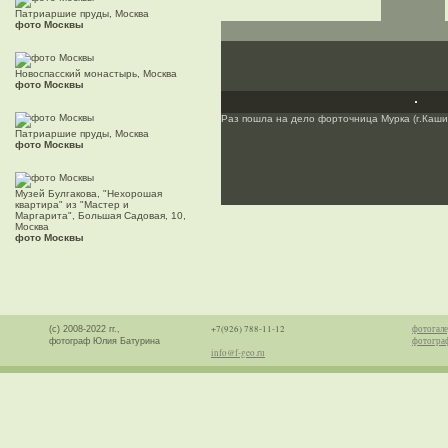
Патриаршие пруды, Москва
фото Москвы
Новоспасский монастырь, Москва
фото Москвы
Раз пошла на дело форточница Мурка (г.Каши
Патриаршие пруды, Москва
фото Москвы
Музей Булгакова, "Нехорошая
квартира" из "Мастер и
Маргарита", Большая Садовая, 10,
Москва
фото Москвы
+7(926) 788-11-12
фотогале
(с) 2008-2022 гг.,
фотогра
фотограф Юлия Батурина
info@f-geo.ru