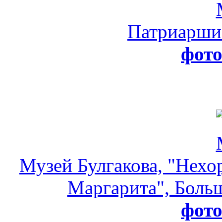
Патриарши
фот
Музей Булгакова, "Нехо
Маргарита", Больш
фот