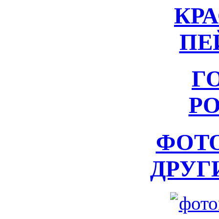
КР
ПЕ
Г
Р
ФОТ
ДРУГ