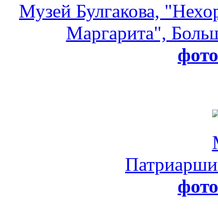
Музей Булгакова, "Нехо
Маргарита", Больш
фот
Патриарши
фот