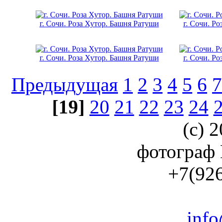
г. Сочи. Роза Хутор. Башня Ратуши
г. Сочи. Р
г. Сочи. Роза Хутор. Башня Ратуши
г. Сочи. Р
Предыдущая
1
2
3
4
5
6
7
[19]
20
21
22
23
24
(с) 2
фотограф
+7(926
info