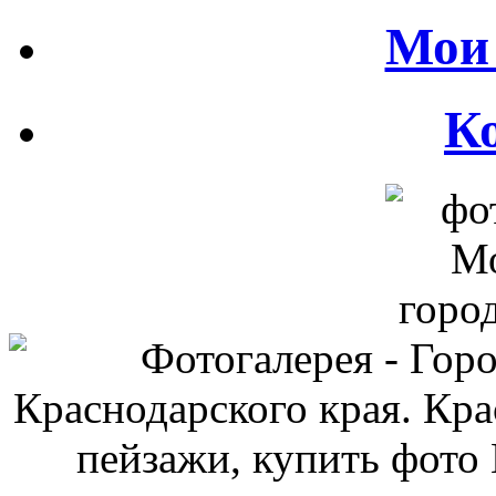
Мои 
К