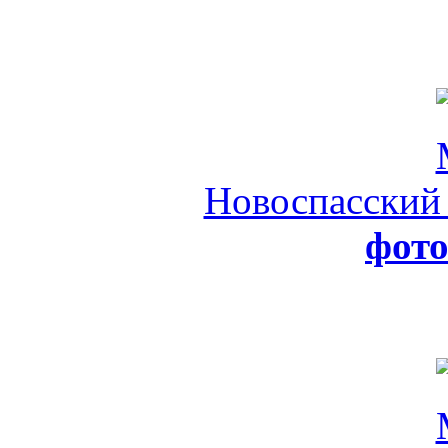
Новоспасский
фот