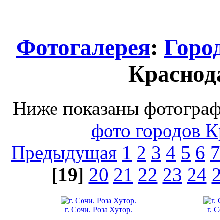
Фотогалерея
:
Горо
Краснод
Ниже показаны фотографи
фото городов К
Предыдущая
1
2
3
4
5
6
7
[19]
20
21
22
23
24
г. Сочи. Роза Хутор.
г. 