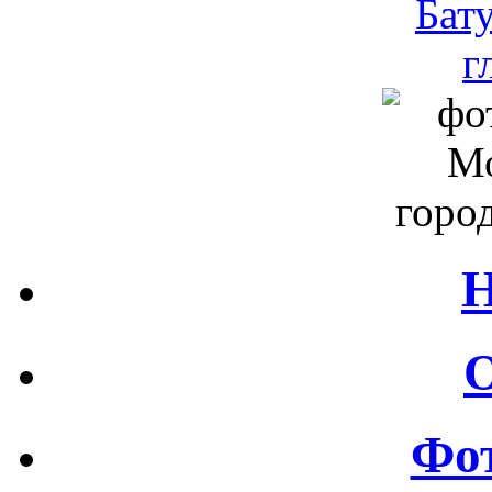
Н
О
Фот