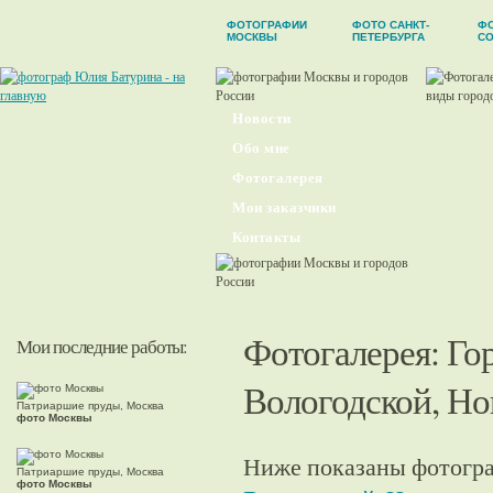
ФОТОГРАФИИ
ФОТО САНКТ-
Ф
МОСКВЫ
ПЕТЕРБУРГА
С
Новости
Обо мне
Фотогалерея
Мои заказчики
Контакты
Фотогалерея
:
Го
Мои последние работы:
Вологодской, Но
Патриаршие пруды, Москва
фото Москвы
Ниже показаны фотогра
Патриаршие пруды, Москва
фото Москвы