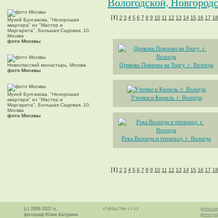
Вологодской, Новгородс
[1]
2
3
4
5
6
7
8
9
10
11
12
13
14
15
16
17
18
Музей Булгакова, "Нехорошая
квартира" из "Мастер и
Маргарита", Большая Садовая, 10,
Москва
фото Москвы
Церковь Покрова на Торгу. г. Вологда
Новоспасский монастырь, Москва
фото Москвы
Музей Булгакова, "Нехорошая
Уточки и Кремль. г. Вологда
квартира" из "Мастер и
Маргарита", Большая Садовая, 10,
Москва
фото Москвы
Река Вологда и теплоход. г. Вологда
[1]
2
3
4
5
6
7
8
9
10
11
12
13
14
15
16
17
18
+7(926) 788-11-12
фотогале
(с) 2008-2022 гг.,
фотогра
фотограф Юлия Батурина