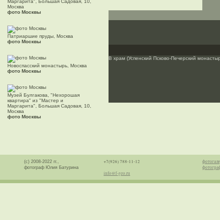
Маргарита", Большая Садовая, 10,
Москва
фото Москвы
Патриаршие пруды, Москва
фото Москвы
В храм (Успенский Псково-Печерский монастырь
Новоспасский монастырь, Москва
фото Москвы
Музей Булгакова, "Нехорошая
квартира" из "Мастер и
Маргарита", Большая Садовая, 10,
Москва
фото Москвы
+7(926) 788-11-12
фотогале
(с) 2008-2022 гг.,
фотогра
фотограф Юлия Батурина
info@f-geo.ru