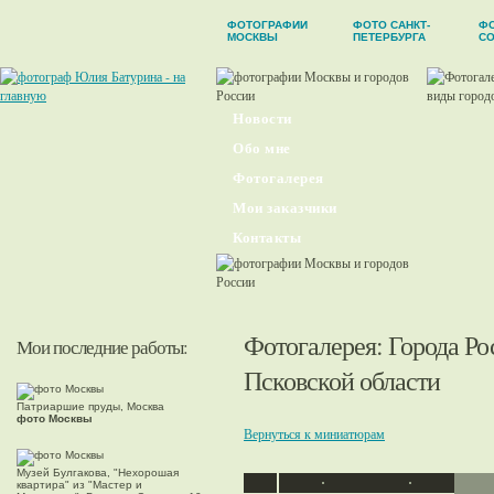
ФОТОГРАФИИ
ФОТО САНКТ-
Ф
МОСКВЫ
ПЕТЕРБУРГА
С
Новости
Обо мне
Фотогалерея
Мои заказчики
Контакты
Фотогалерея
:
Города Ро
Мои последние работы:
Псковской области
Патриаршие пруды, Москва
фото Москвы
Вернуться к миниатюрам
Музей Булгакова, "Нехорошая
квартира" из "Мастер и