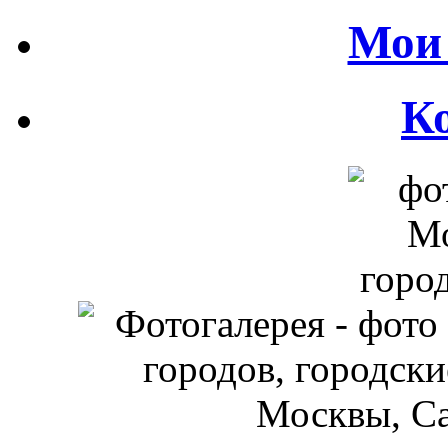
Мои 
К