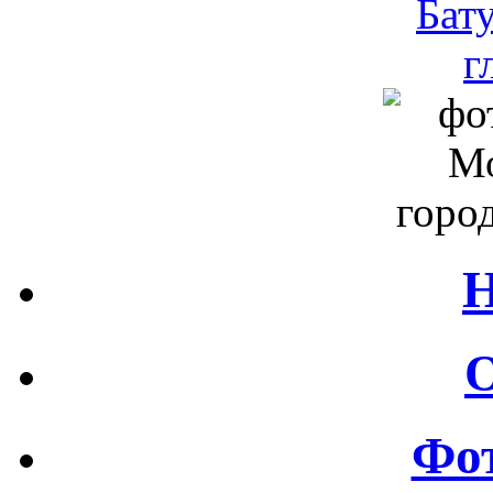
Н
О
Фот