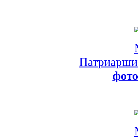
Патриарши
фот