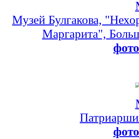
Музей Булгакова, "Нехо
Маргарита", Больш
фот
Патриарши
фот