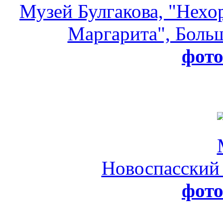
Музей Булгакова, "Нехо
Маргарита", Больш
фот
Новоспасский
фот