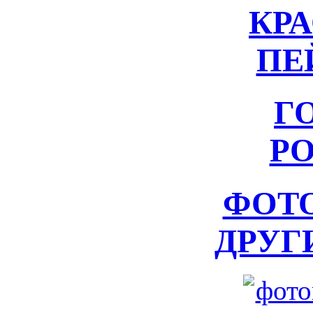
КР
ПЕ
Г
Р
ФОТ
ДРУГ