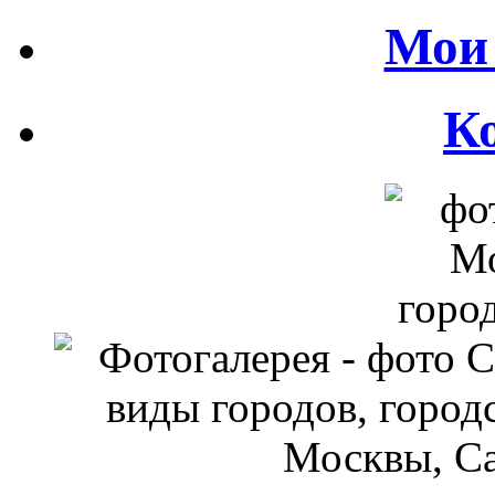
Мои 
К