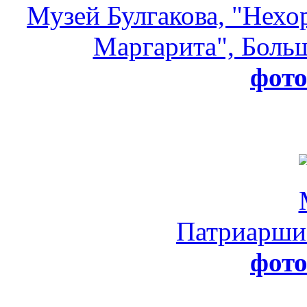
Музей Булгакова, "Нехо
Маргарита", Больш
фот
Патриарши
фот