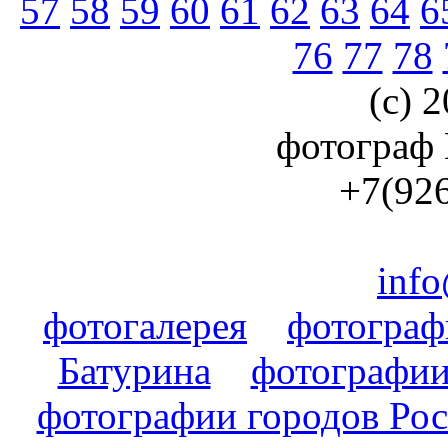
57
58
59
60
61
62
63
64
6
76
77
78
(с) 2
фотограф
+7(926
info
фотогалерея
фотогра
Батурина
фотографии
фотографии городов Ро