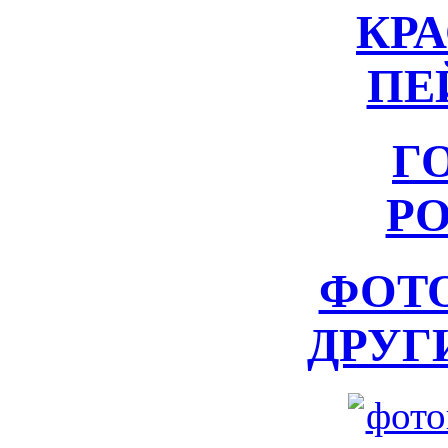
КР
ПЕ
Г
Р
ФОТ
ДРУГ