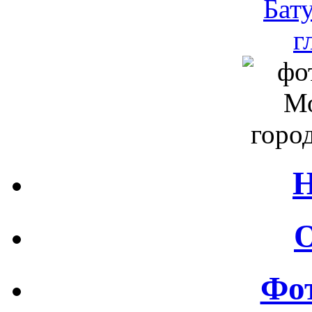
Н
О
Фот