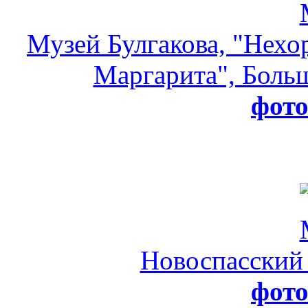
Музей Булгакова, "Нехо
Маргарита", Больш
фот
Новоспасский
фот