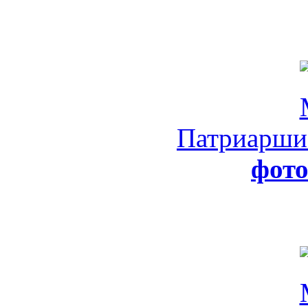
Патриарши
фот