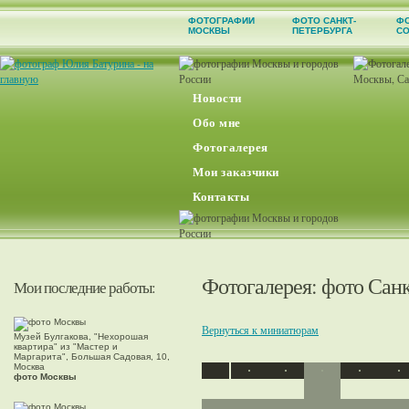
ФОТОГРАФИИ
ФОТО САНКТ-
Ф
МОСКВЫ
ПЕТЕРБУРГА
С
Новости
Обо мне
Фотогалерея
Мои заказчики
Контакты
Фотогалерея
: фото Сан
Мои последние работы:
Вернуться к миниатюрам
Музей Булгакова, "Нехорошая
квартира" из "Мастер и
Маргарита", Большая Садовая, 10,
Москва
фото Москвы