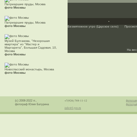
Патриаршие пруды, Москва
фото Москвы
Патриаршие пруды, Москва
фото Москвы
Безмятежное утро (Царское село)
Просмот
Музей Булгакова, "Нехорошая
квартира" из "Мастер и
Маргарита", Большая Садовая, 10,
На вес
Москва
фото Москвы
Новоспасский монастырь, Москва
фото Москвы
+7(926) 788-11-12
фотогале
(с) 2008-2022 гг.,
фотогра
фотограф Юлия Батурина
info@f-geo.ru