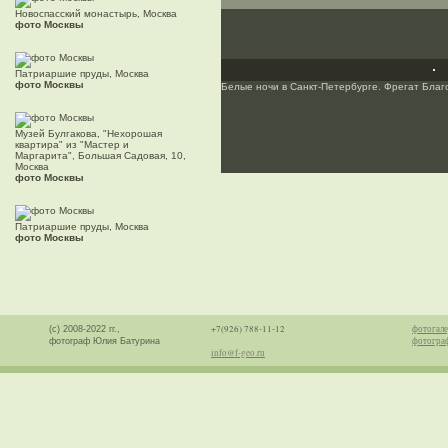
Новоспасский монастырь, Москва
фото Москвы
Патриаршие пруды, Москва
фото Москвы
Белые ночи в Санкт-Петербурге. Фрегат Благ
Музей Булгакова, "Нехорошая
квартира" из "Мастер и
Маргарита", Большая Садовая, 10,
Москва
фото Москвы
Патриаршие пруды, Москва
фото Москвы
+7(926) 788-11-12
фотогале
(с) 2008-2022 гг.,
фотогра
фотограф Юлия Батурина
info@f-geo.ru