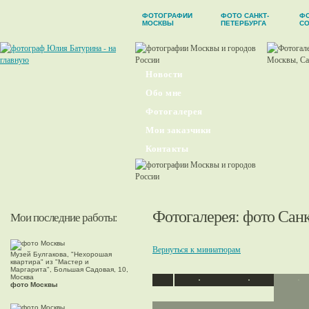
ФОТОГРАФИИ
ФОТО САНКТ-
Ф
МОСКВЫ
ПЕТЕРБУРГА
С
Новости
Обо мне
Фотогалерея
Мои заказчики
Контакты
Фотогалерея
: фото Сан
Мои последние работы:
Вернуться к миниатюрам
Музей Булгакова, "Нехорошая
квартира" из "Мастер и
Маргарита", Большая Садовая, 10,
Москва
фото Москвы