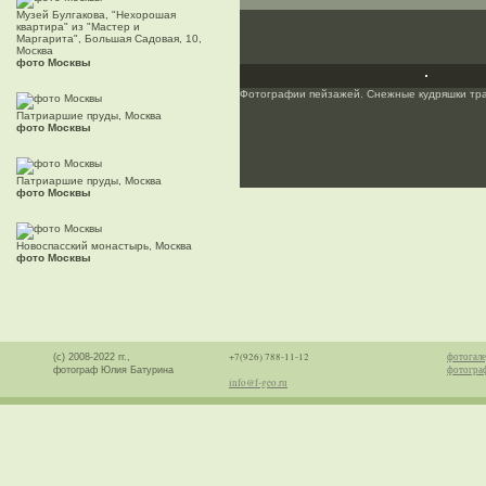
Музей Булгакова, "Нехорошая
квартира" из "Мастер и
Маргарита", Большая Садовая, 10,
Москва
фото Москвы
Фотографии пейзажей. Снежные кудряшки тр
Патриаршие пруды, Москва
фото Москвы
Патриаршие пруды, Москва
фото Москвы
Новоспасский монастырь, Москва
фото Москвы
+7(926) 788-11-12
фотогале
(с) 2008-2022 гг.,
фотогра
фотограф Юлия Батурина
info@f-geo.ru