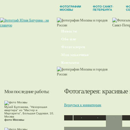
ФОТОГРАФИИ
ФОТО САНКТ-
Ф
МОСКВЫ
ПЕТЕРБУРГА
С
Новости
Обо мне
Фотогалерея
Мои заказчики
Контакты
Фотогалерея
: красивые
Мои последние работы:
Вернуться к миниатюрам
Музей Булгакова, "Нехорошая
квартира" из "Мастер и
Маргарита", Большая Садовая, 10,
Москва
фото Москвы