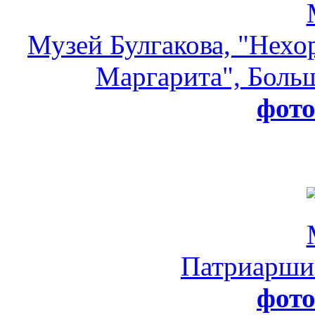
Музей Булгакова, "Нехо
Маргарита", Больш
фот
Патриарши
фот