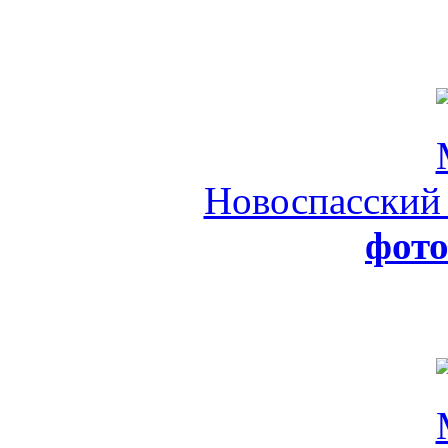
Новоспасский
фот