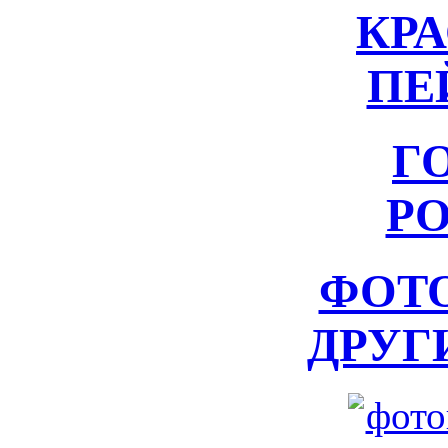
КР
ПЕ
Г
Р
ФОТ
ДРУГ