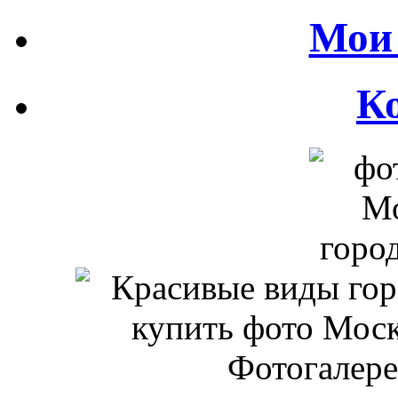
Мои 
К