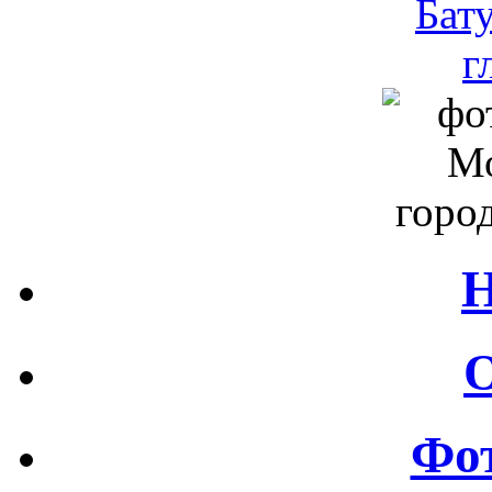
Н
О
Фот