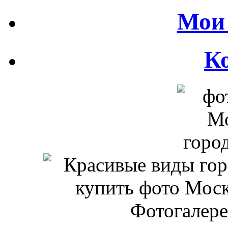
Мои 
К