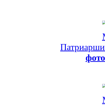
Патриарши
фот