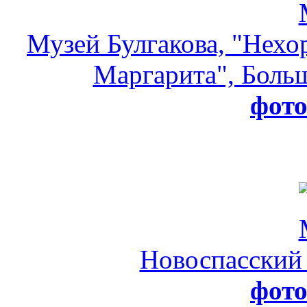
Музей Булгакова, "Нехо
Маргарита", Больш
фот
Новоспасский
фот