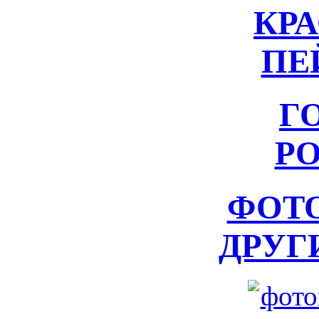
КР
ПЕ
Г
Р
ФОТ
ДРУГ