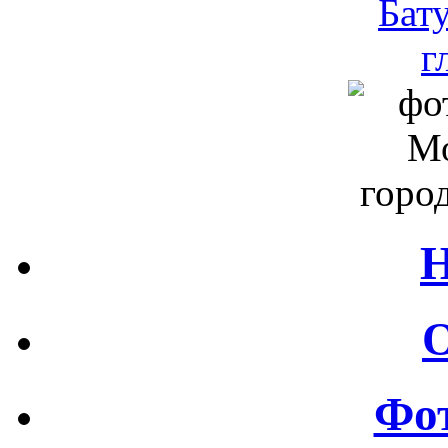
Н
О
Фот