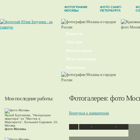
ФОТОГРАФИИ
ФОТО САНКТ-
Ф
МОСКВЫ
ПЕТЕРБУРГА
С
Новости
Обо мне
Фотогалерея
Мои заказчики
Контакты
Фотогалерея
: фото Мос
Мои последние работы:
Вернуться к миниатюрам
Музей Булгакова, "Нехорошая
квартира" из "Мастер и
Маргарита", Большая Садовая, 10,
Москва
фото Москвы