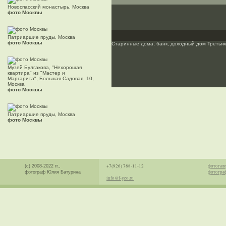
Новоспасский монастырь, Москва
фото Москвы
Патриаршие пруды, Москва
фото Москвы
Старинные дома, банк, доходный дом Третьяк
Музей Булгакова, "Нехорошая
квартира" из "Мастер и
Маргарита", Большая Садовая, 10,
Москва
фото Москвы
Патриаршие пруды, Москва
фото Москвы
+7(926) 788-11-12
фотогале
(с) 2008-2022 гг.,
фотогра
фотограф Юлия Батурина
info@f-geo.ru