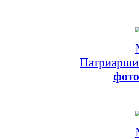
Патриарши
фот