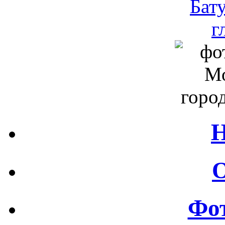
Н
О
Фот