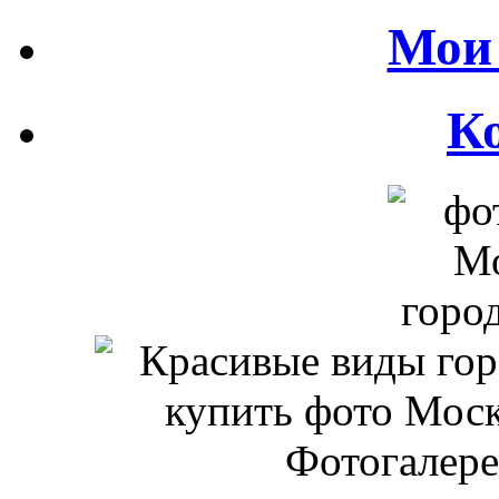
Мои 
К