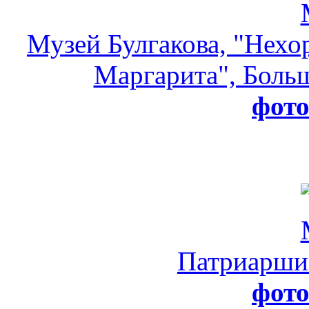
Музей Булгакова, "Нехо
Маргарита", Больш
фот
Патриарши
фот