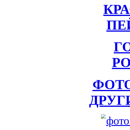
КР
ПЕ
Г
Р
ФОТ
ДРУГ