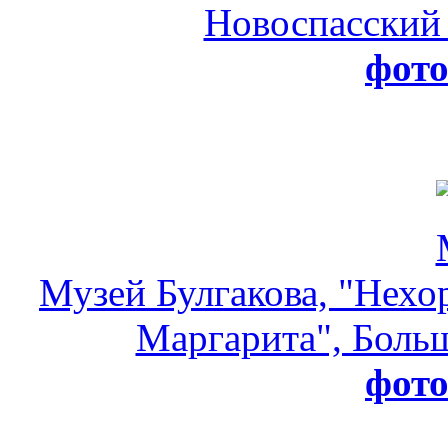
Новоспасский
фот
Музей Булгакова, "Нехо
Маргарита", Больш
фот