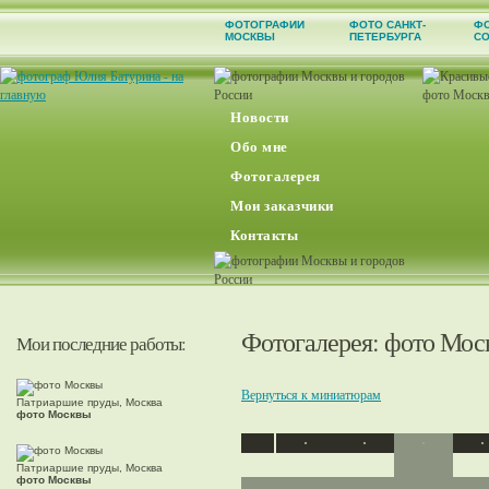
ФОТОГРАФИИ
ФОТО САНКТ-
Ф
МОСКВЫ
ПЕТЕРБУРГА
С
Новости
Обо мне
Фотогалерея
Мои заказчики
Контакты
Фотогалерея
: фото Мос
Мои последние работы:
Вернуться к миниатюрам
Патриаршие пруды, Москва
фото Москвы
Патриаршие пруды, Москва
фото Москвы