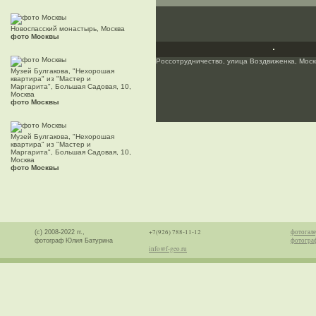
Новоспасский монастырь, Москва
фото Москвы
Россотрудничество, улица Воздвиженка, Моск
Музей Булгакова, "Нехорошая
квартира" из "Мастер и
Маргарита", Большая Садовая, 10,
Москва
фото Москвы
Музей Булгакова, "Нехорошая
квартира" из "Мастер и
Маргарита", Большая Садовая, 10,
Москва
фото Москвы
+7(926) 788-11-12
фотогале
(с) 2008-2022 гг.,
фотогра
фотограф Юлия Батурина
info@f-geo.ru