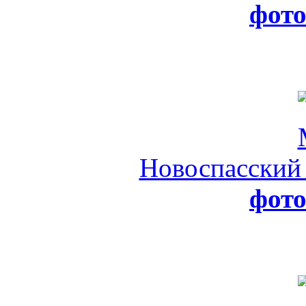
фот
Новоспасский
фот