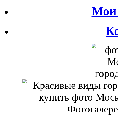
Мои 
К