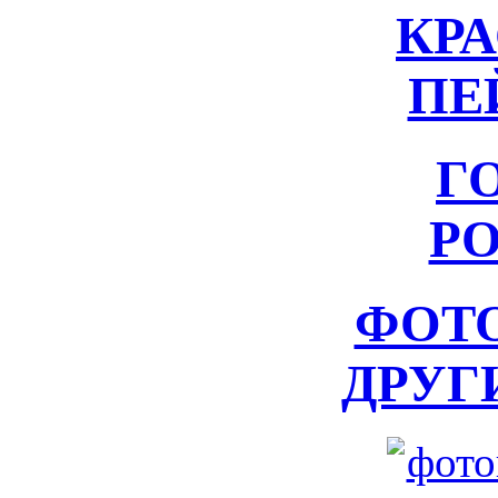
КР
ПЕ
Г
Р
ФОТ
ДРУГ