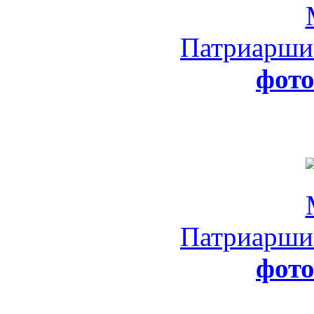
Патриарши
фот
Патриарши
фот