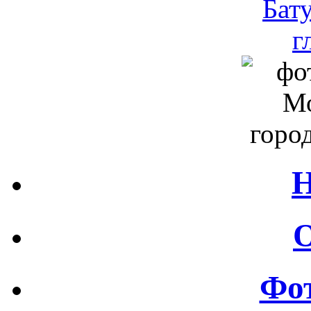
Н
О
Фот