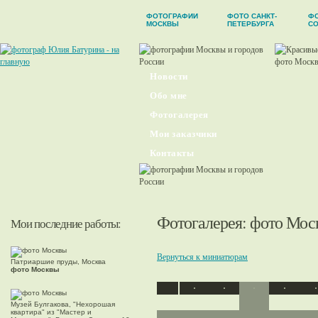
ФОТОГРАФИИ
ФОТО САНКТ-
Ф
МОСКВЫ
ПЕТЕРБУРГА
С
Новости
Обо мне
Фотогалерея
Мои заказчики
Контакты
Фотогалерея
: фото Мос
Мои последние работы:
Вернуться к миниатюрам
Патриаршие пруды, Москва
фото Москвы
Музей Булгакова, "Нехорошая
квартира" из "Мастер и