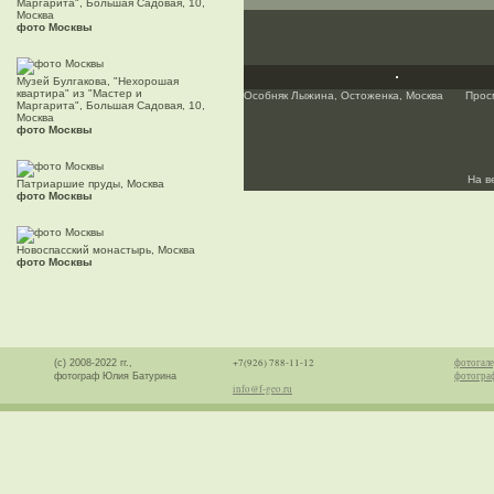
Маргарита", Большая Садовая, 10,
Москва
фото Москвы
Музей Булгакова, "Нехорошая
квартира" из "Мастер и
Особняк Лыжина, Остоженка, Москва
Прос
Маргарита", Большая Садовая, 10,
Москва
фото Москвы
На в
Патриаршие пруды, Москва
фото Москвы
Новоспасский монастырь, Москва
фото Москвы
+7(926) 788-11-12
фотогале
(с) 2008-2022 гг.,
фотогра
фотограф Юлия Батурина
info@f-geo.ru