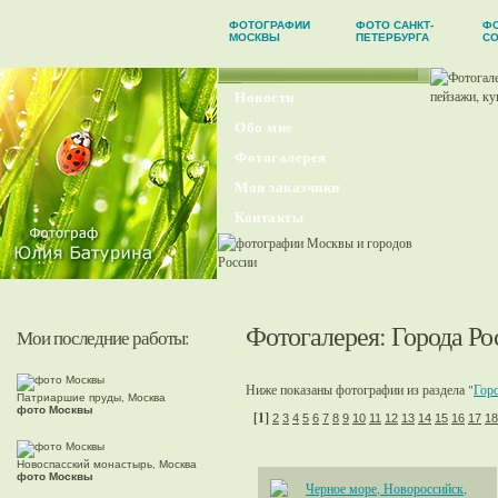
ФОТОГРАФИИ
ФОТО САНКТ-
Ф
МОСКВЫ
ПЕТЕРБУРГА
С
Новости
Обо мне
Фотогалерея
Мои заказчики
Контакты
Фотогалерея
:
Города Ро
Мои последние работы:
Ниже показаны фотографии из раздела "
Горо
Патриаршие пруды, Москва
фото Москвы
[1]
2
3
4
5
6
7
8
9
10
11
12
13
14
15
16
17
18
Новоспасский монастырь, Москва
фото Москвы