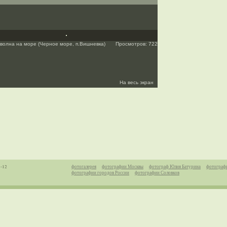
волна на море (Черное море, п.Вишневка)
Просмотров: 722
На весь экран
1-12
фотогалерея
фотографии Москвы
фотограф Юлия Батурина
фотограф
фотографии городов России
фотографии Соловков