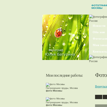
ФОТОГРАФ
МОСКВЫ
Новости
Обо мне
Фотогале
Мои зака
Контакт
Фото
Мои последние работы:
Вернутьс
Патриаршие пруды, Москва
фото Москвы
Патриаршие пруды, Москва
фото Москвы