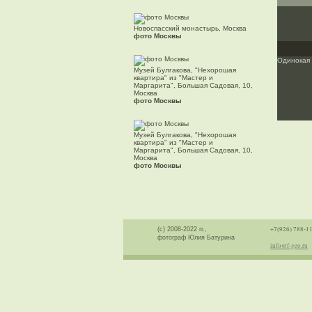
Новоспасский монастырь, Москва
фото Москвы
Одинокая 
Музей Булгакова, "Нехорошая
квартира" из "Мастер и
Маргарита", Большая Садовая, 10,
Москва
фото Москвы
Музей Булгакова, "Нехорошая
квартира" из "Мастер и
Маргарита", Большая Садовая, 10,
Москва
фото Москвы
+7(926) 788-1
(с) 2008-2022 гг.,
фотограф Юлия Батурина
info@f-geo.ru