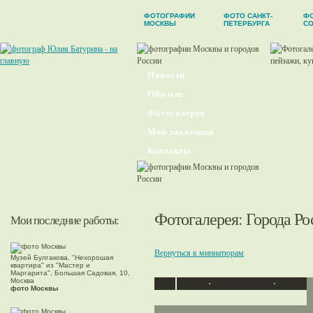
ФОТОГРАФИИ
ФОТО САНКТ-
Ф
МОСКВЫ
ПЕТЕРБУРГА
С
Новости
Обо мне
Фотогалерея
Мои заказчики
Контакты
Фотогалерея
:
Города Ро
Мои последние работы:
Вернуться к миниатюрам
Музей Булгакова, "Нехорошая
квартира" из "Мастер и
Маргарита", Большая Садовая, 10,
Москва
фото Москвы