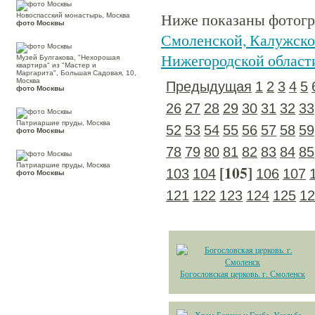
Ниже показаны фотогра
Новоспасский монастырь, Москва
фото Москвы
Смоленской, Калужской
Нижегородской област
Музей Булгакова, "Нехорошая
квартира" из "Мастер и
Маргарита", Большая Садовая, 10,
Москва
Предыдущая
1
2
3
4
5
фото Москвы
26
27
28
29
30
31
32
33
Патриаршие пруды, Москва
52
53
54
55
56
57
58
59
фото Москвы
78
79
80
81
82
83
84
85
Патриаршие пруды, Москва
[105]
103
104
106
107
фото Москвы
121
122
123
124
125
12
Богословская церковь. г. Смоленск