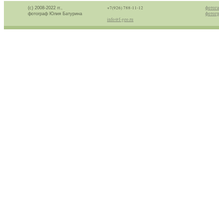
+7(926) 788-11-12
фотога
(с) 2008-2022 гг.,
фотогр
фотограф Юлия Батурина
info@f-geo.ru