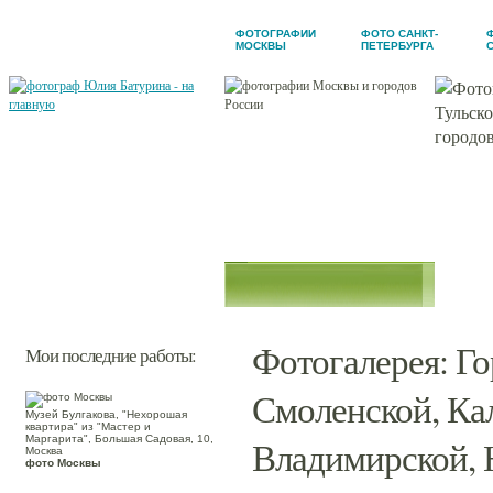
ФОТОГРАФИИ
ФОТО САНКТ-
МОСКВЫ
ПЕТЕРБУРГА
Новости
Обо мне
Фотогалерея
Мои заказчики
Контакты
Фотогалерея
:
Го
Мои последние работы:
Смоленской, Кал
Музей Булгакова, "Нехорошая
квартира" из "Мастер и
Маргарита", Большая Садовая, 10,
Владимирской, 
Москва
фото Москвы