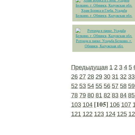
Храм Бориса и Глеба. Усадьба
Белкино. г. Обнинск, Калужская обл.
Ротонда в парке. Усадьба Белкино. г.
Обнинск, Калужская обл.
Предыдущая
1
2
3
4
5
26
27
28
29
30
31
32
33
52
53
54
55
56
57
58
59
78
79
80
81
82
83
84
85
[105]
103
104
106
107
121
122
123
124
125
12