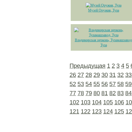
Музей Оружия, Тула
Владимирская церковь, Туламашзавод
Тула
Предыдущая
1
2
3
4
5
26
27
28
29
30
31
32
33
52
53
54
55
56
57
58
59
77
78
79
80
81
82
83
84
102
103
104
105
106
10
121
122
123
124
125
12