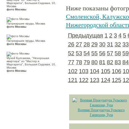
Маргарита", Большая Садовая, 10,
Ниже показаны фотогра
Москва
фото Москвы
Смоленской, Калужской
Нижегородской област
Патриаршие пруды, Москва
фото Москвы
Предыдущая
1
2
3
4
5
Патриаршие пруды, Москва
26
27
28
29
30
31
32
33
фото Москвы
52
53
54
55
56
57
58
59
Музей Булгакова, "Нехорошая
77
78
79
80
81
82
83
84
квартира" из "Мастер и
Маргарита", Большая Садовая, 10,
Москва
102
103
104
105
106
10
фото Москвы
121
122
123
124
125
12
Военная Прокуратура Тульского
Гарнизона, Тула