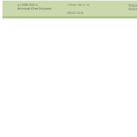
+7(926) 788-11-12
фотога
(с) 2008-2022 гг.,
фотогр
фотограф Юлия Батурина
info@f-geo.ru