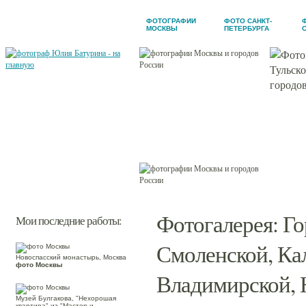
ФОТОГРАФИИ
ФОТО САНКТ-
МОСКВЫ
ПЕТЕРБУРГА
Новости
Обо мне
Фотогалерея
Мои заказчики
Контакты
Фотогалерея
:
Го
Мои последние работы:
Смоленской, Кал
Новоспасский монастырь, Москва
фото Москвы
Владимирской, 
Музей Булгакова, "Нехорошая
квартира" из "Мастер и