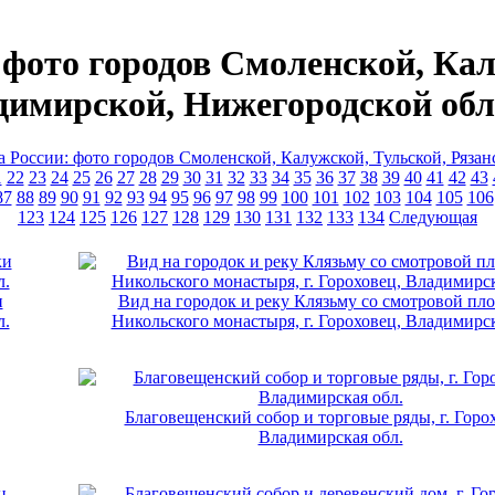
 фото городов Смоленской, Кал
димирской, Нижегородской обл
а России: фото городов Смоленской, Калужской, Тульской, Ряза
1
22
23
24
25
26
27
28
29
30
31
32
33
34
35
36
37
38
39
40
41
42
43
87
88
89
90
91
92
93
94
95
96
97
98
99
100
101
102
103
104
105
106
123
124
125
126
127
128
129
130
131
132
133
134
Следующая
и
Вид на городок и реку Клязьму со смотровой пл
л.
Никольского монастыря, г. Гороховец, Владимирск
Благовещенский собор и торговые ряды, г. Горо
Владимирская обл.