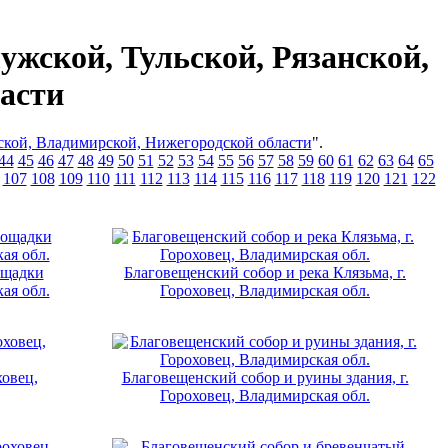
ужской, Тульской, Рязанской,
асти
нской, Владимирской, Нижегородской области
".
44
45
46
47
48
49
50
51
52
53
54
55
56
57
58
59
60
61
62
63
64
65
107
108
109
110
111
112
113
114
115
116
117
118
119
120
121
122
ощадки
Благовещенский собор и река Клязьма, г.
ая обл.
Гороховец, Владимирская обл.
ховец,
Благовещенский собор и руины здания, г.
Гороховец, Владимирская обл.