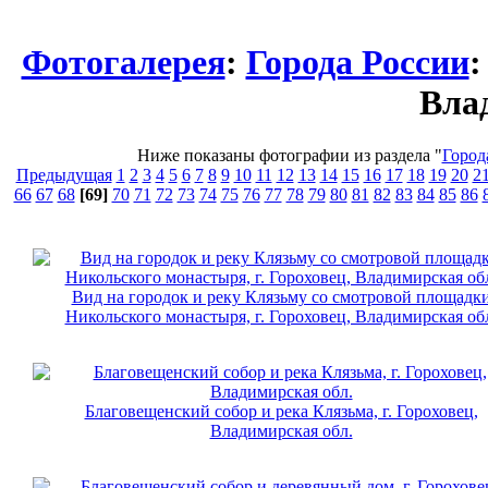
Фотогалерея
:
Города России
:
Вла
Ниже показаны фотографии из раздела "
Город
Предыдущая
1
2
3
4
5
6
7
8
9
10
11
12
13
14
15
16
17
18
19
20
2
66
67
68
[69]
70
71
72
73
74
75
76
77
78
79
80
81
82
83
84
85
86
Вид на городок и реку Клязьму со смотровой площадк
Никольского монастыря, г. Гороховец, Владимирская об
Благовещенский собор и река Клязьма, г. Гороховец,
Владимирская обл.