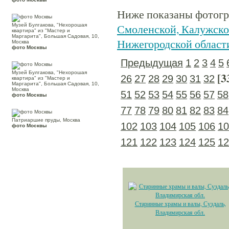
Ниже показаны фотогра
Смоленской, Калужской
Музей Булгакова, "Нехорошая
квартира" из "Мастер и
Маргарита", Большая Садовая, 10,
Нижегородской област
Москва
фото Москвы
Предыдущая
1
2
3
4
5
Музей Булгакова, "Нехорошая
[3
26
27
28
29
30
31
32
квартира" из "Мастер и
Маргарита", Большая Садовая, 10,
Москва
51
52
53
54
55
56
57
58
фото Москвы
77
78
79
80
81
82
83
84
Патриаршие пруды, Москва
102
103
104
105
106
10
фото Москвы
121
122
123
124
125
12
Старинные храмы и валы, Суздаль,
Владимирская обл.