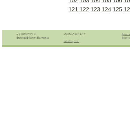
102
103
104
105
106
10
121
122
123
124
125
12
+7(926) 788-11-12
фотога
(с) 2008-2022 гг.,
фотогр
фотограф Юлия Батурина
info@f-geo.ru