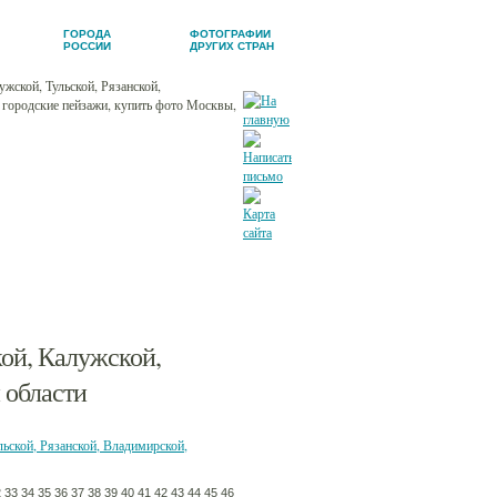
ГОРОДА
ФОТОГРАФИИ
РОССИИ
ДРУГИХ СТРАН
кой, Калужской,
 области
льской, Рязанской, Владимирской,
2
33
34
35
36
37
38
39
40
41
42
43
44
45
46