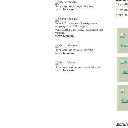
47
48
49
Патриаршие пруды, Москва
фото Москвы
94
95
96
129
130
Музей Булгакова, "Нехорошая
квартира" из "Мастер и
Маргарита", Большая Садовая, 10,
Москва
фото Москвы
Памя
Патриаршие пруды, Москва
фото Москвы
Новоспасский монастырь, Москва
фото Москвы
Час
Ник
Предыд