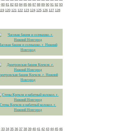
9
80
81
82
83
84
85
86
87
88
89
90
91
92
93
119
120
121
122
123
124
125
126
127
128
Часовая башня и солнышко. г. Нижний
Новгород
митровская башня Кремля. г. Нижний
Новгород
Стены Кремля и набатный колокол. г.
Нижний Новгород
2
33
34
35
36
37
38
39
40
41
42
43
44
45
46