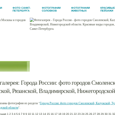
ИИ
ФОТО САНКТ-
ФОТОГРАФИИ
ФОТОГРАФИИ
КРАСИВЫЕ
ПЕТЕРБУРГА
СОЛОВКОВ
ЖИВОТНЫХ
ПЕЙЗАЖИ
рея
зчики
ы
галерея
:
Города России
: фото городов Смоленс
ской, Рязанской, Владимирской, Нижегородской
заны фотографии из раздела "
Города России: фото городов Смоленской, Калужской, Ту
дской области
".
ущая
1
2
3
4
5
6
7
8
9
10
11
12
13
14
15
16
17
18
19
20
21
22
23
24
25
26
27
28
29
30
31
3