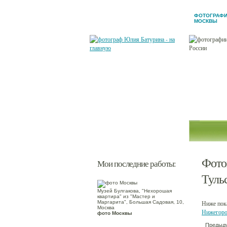
ФОТОГРАФ
МОСКВЫ
Новости
Обо мне
Фотогале
Мои зака
Контакт
Фото
Мои последние работы:
Туль
Музей Булгакова, "Нехорошая
квартира" из "Мастер и
Маргарита", Большая Садовая, 10,
Ниже пока
Москва
Нижегоро
фото Москвы
Предыд