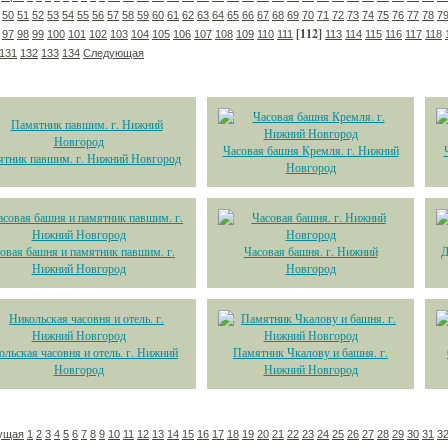
50
51
52
53
54
55
56
57
58
59
60
61
62
63
64
65
66
67
68
69
70
71
72
73
74
75
76
77
78
7
[112]
97
98
99
100
101
102
103
104
105
106
107
108
109
110
111
113
114
115
116
117
118
131
132
133
134
Следующая
Часовая башня Кремля. г. Нижний
тник павшим. г. Нижний Новгород
Новгород
овая башня и памятник павшим. г.
Часовая башня. г. Нижний
Д
Нижний Новгород
Новгород
ольская часовня и отель. г. Нижний
Памятник Чкалову и башня. г.
Новгород
Нижний Новгород
ущая
1
2
3
4
5
6
7
8
9
10
11
12
13
14
15
16
17
18
19
20
21
22
23
24
25
26
27
28
29
30
31
3