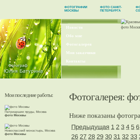
ФОТОГРАФИИ
ФОТО САНКТ-
Ф
МОСКВЫ
ПЕТЕРБУРГА
С
Новости
Обо мне
Фотогалерея
Мои заказчики
Контакты
Фотогалерея
: ф
Мои последние работы:
Патриаршие пруды, Москва
Ниже показаны фотогра
фото Москвы
Предыдущая
1
2
3
4
5
6
Новоспасский монастырь, Москва
фото Москвы
26
27
28
29
30
31
32
33