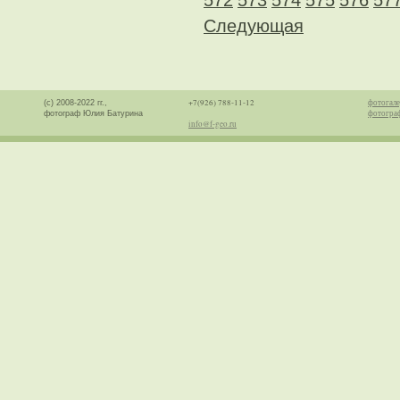
572
573
574
575
576
57
Следующая
+7(926) 788-11-12
фотогале
(с) 2008-2022 гг.,
фотогра
фотограф Юлия Батурина
info@f-geo.ru