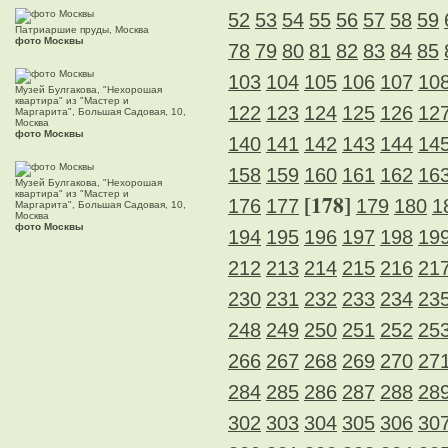
52
53
54
55
56
57
58
59
Патриаршие пруды, Москва
фото Москвы
78
79
80
81
82
83
84
85
103
104
105
106
107
10
Музей Булгакова, "Нехорошая
квартира" из "Мастер и
122
123
124
125
126
12
Маргарита", Большая Садовая, 10,
Москва
фото Москвы
140
141
142
143
144
14
158
159
160
161
162
16
Музей Булгакова, "Нехорошая
квартира" из "Мастер и
[178]
176
177
179
180
1
Маргарита", Большая Садовая, 10,
Москва
фото Москвы
194
195
196
197
198
19
212
213
214
215
216
21
230
231
232
233
234
23
248
249
250
251
252
25
266
267
268
269
270
27
284
285
286
287
288
28
302
303
304
305
306
30