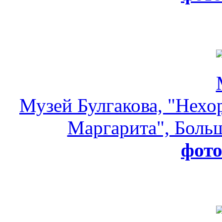
Музей Булгакова, "Нехо
Маргарита", Больш
фот