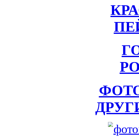
КР
ПЕ
Г
Р
ФОТ
ДРУГ