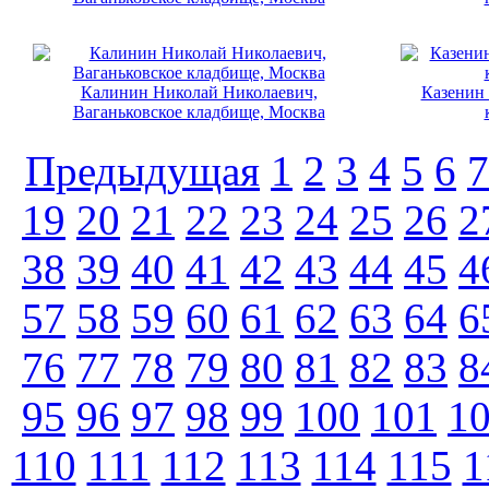
Калинин Николай Николаевич,
Казенин 
Ваганьковское кладбище, Москва
Предыдущая
1
2
3
4
5
6
7
19
20
21
22
23
24
25
26
2
38
39
40
41
42
43
44
45
4
57
58
59
60
61
62
63
64
6
76
77
78
79
80
81
82
83
8
95
96
97
98
99
100
101
1
110
111
112
113
114
115
1