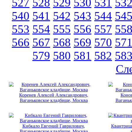
527
528
529
530
531
53
540
541
542
543
544
54
553
554
555
556
557
55
566
567
568
569
570
57
579
580
581
582
58
Сл
Коренев Алексей Александрович,
Коно
Ваганьковское кладбище, Москва
Ваганьк
Кибкало Евгений Гаврилович,
Квантришв
Ваганьковское кладбище, Москва