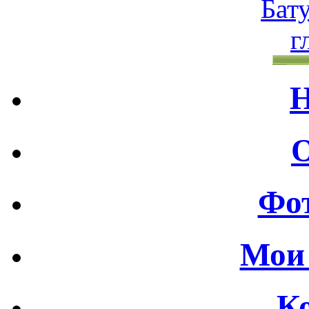
Н
О
Фот
Мои 
К