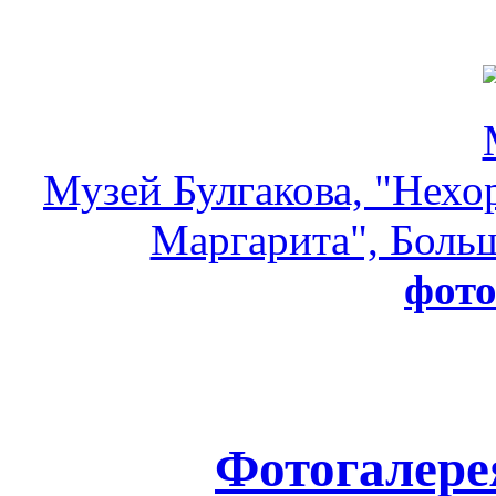
Музей Булгакова, "Нехо
Маргарита", Больш
фот
Фотогалере