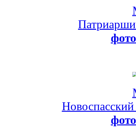
Патриарши
фот
Новоспасский
фот