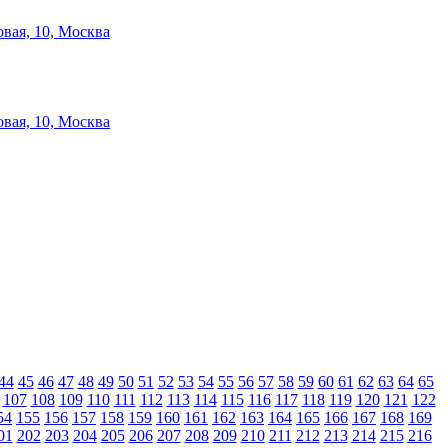
вая, 10, Москва
вая, 10, Москва
44
45
46
47
48
49
50
51
52
53
54
55
56
57
58
59
60
61
62
63
64
65
107
108
109
110
111
112
113
114
115
116
117
118
119
120
121
122
54
155
156
157
158
159
160
161
162
163
164
165
166
167
168
169
01
202
203
204
205
206
207
208
209
210
211
212
213
214
215
216