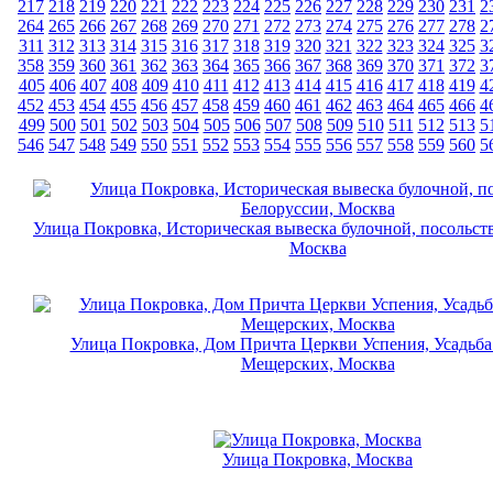
217
218
219
220
221
222
223
224
225
226
227
228
229
230
231
2
264
265
266
267
268
269
270
271
272
273
274
275
276
277
278
2
311
312
313
314
315
316
317
318
319
320
321
322
323
324
325
3
358
359
360
361
362
363
364
365
366
367
368
369
370
371
372
3
405
406
407
408
409
410
411
412
413
414
415
416
417
418
419
4
452
453
454
455
456
457
458
459
460
461
462
463
464
465
466
4
499
500
501
502
503
504
505
506
507
508
509
510
511
512
513
5
546
547
548
549
550
551
552
553
554
555
556
557
558
559
560
5
Улица Покровка, Историческая вывеска булочной, посольст
Москва
Улица Покровка, Дом Причта Церкви Успения, Усадьба
Мещерских, Москва
Улица Покровка, Москва