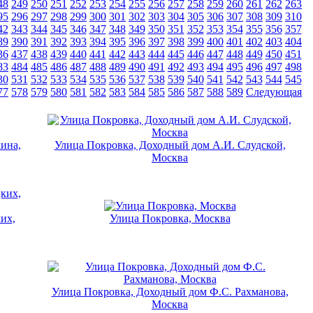
48
249
250
251
252
253
254
255
256
257
258
259
260
261
262
263
95
296
297
298
299
300
301
302
303
304
305
306
307
308
309
310
42
343
344
345
346
347
348
349
350
351
352
353
354
355
356
357
89
390
391
392
393
394
395
396
397
398
399
400
401
402
403
404
36
437
438
439
440
441
442
443
444
445
446
447
448
449
450
451
83
484
485
486
487
488
489
490
491
492
493
494
495
496
497
498
30
531
532
533
534
535
536
537
538
539
540
541
542
543
544
545
77
578
579
580
581
582
583
584
585
586
587
588
589
Следующая
ина,
Улица Покровка, Доходный дом А.И. Слудской,
Москва
их,
Улица Покровка, Москва
Улица Покровка, Доходный дом Ф.С. Рахманова,
Москва