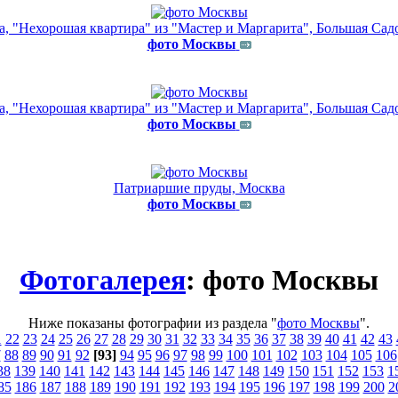
а, "Нехорошая квартира" из "Мастер и Маргарита", Большая Садо
фото Москвы
а, "Нехорошая квартира" из "Мастер и Маргарита", Большая Садо
фото Москвы
Патриаршие пруды, Москва
фото Москвы
Фотогалерея
: фото Москвы
Ниже показаны фотографии из раздела "
фото Москвы
".
1
22
23
24
25
26
27
28
29
30
31
32
33
34
35
36
37
38
39
40
41
42
43
7
88
89
90
91
92
[93]
94
95
96
97
98
99
100
101
102
103
104
105
106
38
139
140
141
142
143
144
145
146
147
148
149
150
151
152
153
1
85
186
187
188
189
190
191
192
193
194
195
196
197
198
199
200
2