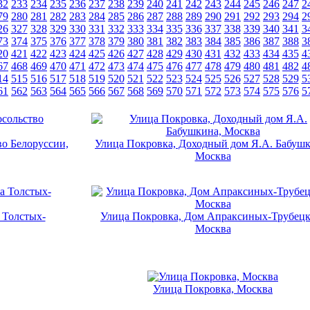
32
233
234
235
236
237
238
239
240
241
242
243
244
245
246
247
2
79
280
281
282
283
284
285
286
287
288
289
290
291
292
293
294
2
26
327
328
329
330
331
332
333
334
335
336
337
338
339
340
341
3
73
374
375
376
377
378
379
380
381
382
383
384
385
386
387
388
3
20
421
422
423
424
425
426
427
428
429
430
431
432
433
434
435
4
67
468
469
470
471
472
473
474
475
476
477
478
479
480
481
482
4
14
515
516
517
518
519
520
521
522
523
524
525
526
527
528
529
5
61
562
563
564
565
566
567
568
569
570
571
572
573
574
575
576
5
во Белоруссии,
Улица Покровка, Доходный дом Я.А. Бабушк
Москва
 Толстых-
Улица Покровка, Дом Апраксиных-Трубецк
Москва
Улица Покровка, Москва