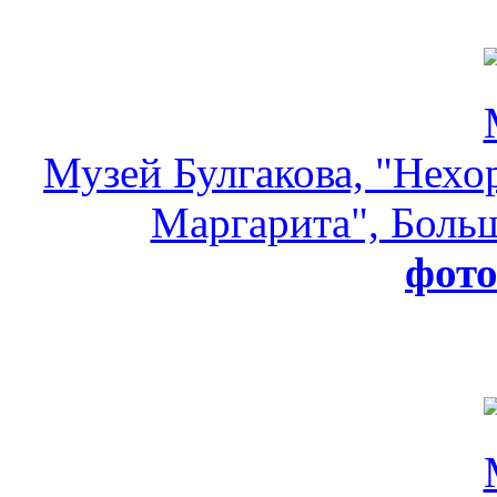
Музей Булгакова, "Нехо
Маргарита", Больш
фот