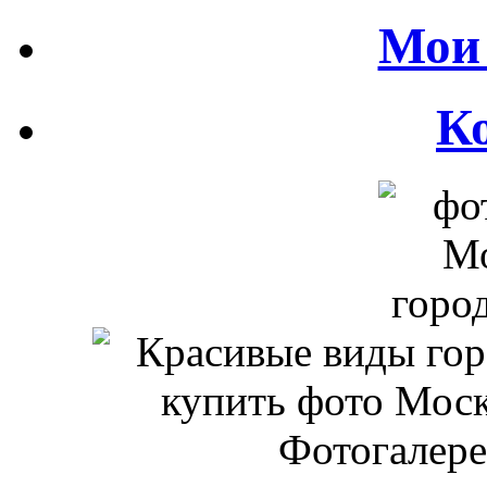
Мои 
К