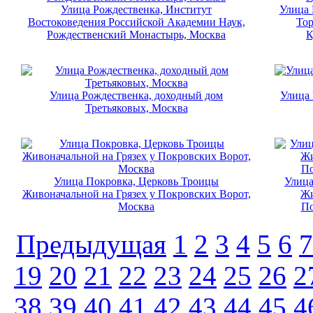
Улица Рождественка, Институт
Улица 
Востоковедения Российской Академии Наук,
Тор
Рождественский Монастырь, Москва
К
Улица Рождественка, доходный дом
Улица 
Третьяковых, Москва
Улица Покровка, Церковь Троицы
Улица
Живоначальной на Грязех у Покровских Ворот,
Жи
Москва
По
Предыдущая
1
2
3
4
5
6
7
19
20
21
22
23
24
25
26
2
38
39
40
41
42
43
44
45
4