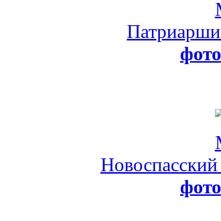
Патриарши
фот
Новоспасский
фот