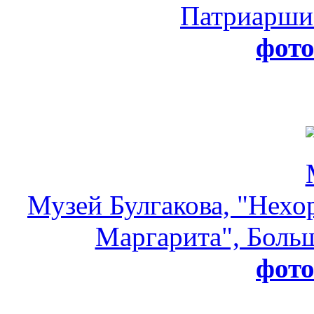
Патриарши
фот
Музей Булгакова, "Нехо
Маргарита", Больш
фот