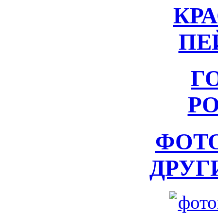
КР
ПЕ
Г
Р
ФОТ
ДРУГ