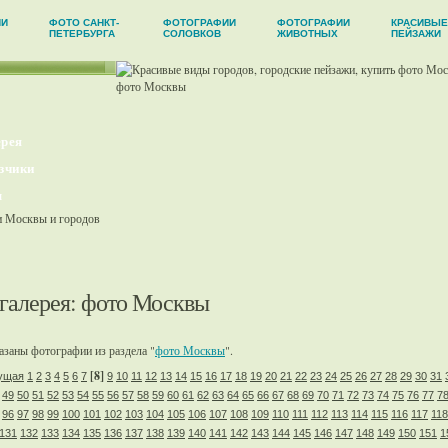
ИИ
ФОТО САНКТ-
ФОТОГРАФИИ
ФОТОГРАФИИ
КРАСИВЫЕ
ПЕТЕРБУРГА
СОЛОВКОВ
ЖИВОТНЫХ
ПЕЙЗАЖИ
рея
зчики
ы
галерея
: фото Москвы
заны фотографии из раздела "
фото Москвы
".
[8]
ущая
1
2
3
4
5
6
7
9
10
11
12
13
14
15
16
17
18
19
20
21
22
23
24
25
26
27
28
29
30
31
49
50
51
52
53
54
55
56
57
58
59
60
61
62
63
64
65
66
67
68
69
70
71
72
73
74
75
76
77
7
96
97
98
99
100
101
102
103
104
105
106
107
108
109
110
111
112
113
114
115
116
117
118
131
132
133
134
135
136
137
138
139
140
141
142
143
144
145
146
147
148
149
150
151
1