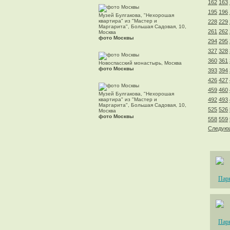
162
163
195
196
Музей Булгакова, "Нехорошая
квартира" из "Мастер и
228
229
Маргарита", Большая Садовая, 10,
261
262
Москва
фото Москвы
294
295
327
328
360
361
Новоспасский монастырь, Москва
фото Москвы
393
394
426
427
459
460
Музей Булгакова, "Нехорошая
квартира" из "Мастер и
492
493
Маргарита", Большая Садовая, 10,
525
526
Москва
фото Москвы
558
559
Следую
Парк
Парк