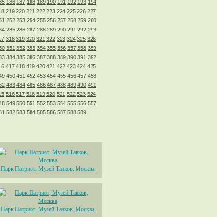
85
186
187
188
189
190
191
192
193
194
18
219
220
221
222
223
224
225
226
227
51
252
253
254
255
256
257
258
259
260
84
285
286
287
288
289
290
291
292
293
17
318
319
320
321
322
323
324
325
326
50
351
352
353
354
355
356
357
358
359
83
384
385
386
387
388
389
390
391
392
16
417
418
419
420
421
422
423
424
425
49
450
451
452
453
454
455
456
457
458
82
483
484
485
486
487
488
489
490
491
15
516
517
518
519
520
521
522
523
524
48
549
550
551
552
553
554
555
556
557
81
582
583
584
585
586
587
588
589
Парк Патриот, Музей Танков, Москва
Парк Патриот, Музей Танков, Москва