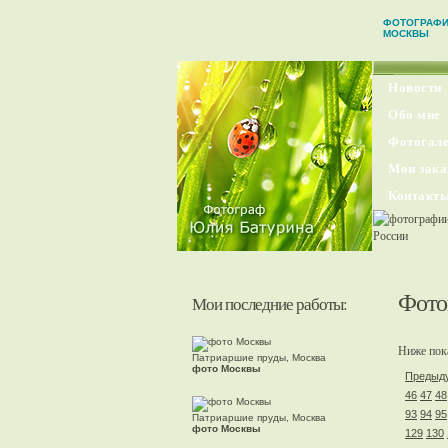
ФОТОГРАФ
МОСКВЫ
Новости
Обо мне
Фотогале
Мои зака
Контакт
Фото
Мои последние работы:
Ниже пока
Патриаршие пруды, Москва
фото Москвы
Предыд
46
47
48
93
94
95
Патриаршие пруды, Москва
фото Москвы
129
130