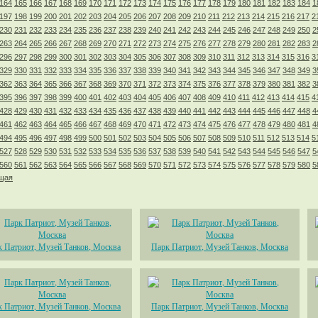
164
165
166
167
168
169
170
171
172
173
174
175
176
177
178
179
180
181
182
183
184
1
197
198
199
200
201
202
203
204
205
206
207
208
209
210
211
212
213
214
215
216
217
2
230
231
232
233
234
235
236
237
238
239
240
241
242
243
244
245
246
247
248
249
250
2
263
264
265
266
267
268
269
270
271
272
273
274
275
276
277
278
279
280
281
282
283
2
296
297
298
299
300
301
302
303
304
305
306
307
308
309
310
311
312
313
314
315
316
3
329
330
331
332
333
334
335
336
337
338
339
340
341
342
343
344
345
346
347
348
349
3
362
363
364
365
366
367
368
369
370
371
372
373
374
375
376
377
378
379
380
381
382
3
395
396
397
398
399
400
401
402
403
404
405
406
407
408
409
410
411
412
413
414
415
4
428
429
430
431
432
433
434
435
436
437
438
439
440
441
442
443
444
445
446
447
448
4
461
462
463
464
465
466
467
468
469
470
471
472
473
474
475
476
477
478
479
480
481
4
494
495
496
497
498
499
500
501
502
503
504
505
506
507
508
509
510
511
512
513
514
5
527
528
529
530
531
532
533
534
535
536
537
538
539
540
541
542
543
544
545
546
547
5
560
561
562
563
564
565
566
567
568
569
570
571
572
573
574
575
576
577
578
579
580
5
щая
 Патриот, Музей Танков, Москва
Парк Патриот, Музей Танков, Москва
 Патриот, Музей Танков, Москва
Парк Патриот, Музей Танков, Москва