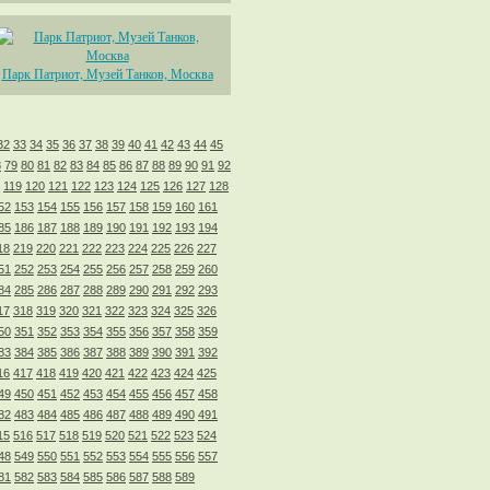
Парк Патриот, Музей Танков, Москва
32
33
34
35
36
37
38
39
40
41
42
43
44
45
8
79
80
81
82
83
84
85
86
87
88
89
90
91
92
119
120
121
122
123
124
125
126
127
128
52
153
154
155
156
157
158
159
160
161
85
186
187
188
189
190
191
192
193
194
18
219
220
221
222
223
224
225
226
227
51
252
253
254
255
256
257
258
259
260
84
285
286
287
288
289
290
291
292
293
17
318
319
320
321
322
323
324
325
326
50
351
352
353
354
355
356
357
358
359
83
384
385
386
387
388
389
390
391
392
16
417
418
419
420
421
422
423
424
425
49
450
451
452
453
454
455
456
457
458
82
483
484
485
486
487
488
489
490
491
15
516
517
518
519
520
521
522
523
524
48
549
550
551
552
553
554
555
556
557
81
582
583
584
585
586
587
588
589