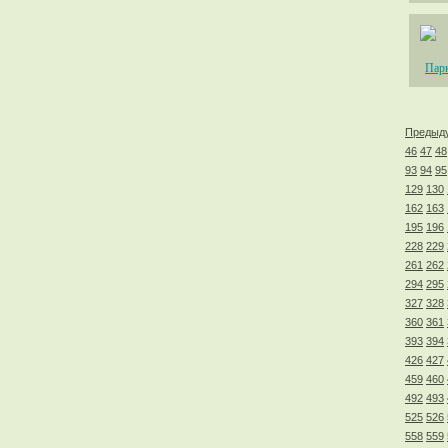
Парк
Предыд
46
47
48
93
94
95
129
130
162
163
195
196
228
229
261
262
294
295
327
328
360
361
393
394
426
427
459
460
492
493
525
526
558
559