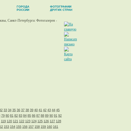
ГОРОДА
ФОТОГРАФИИ
РОССИИ
ДРУГИХ СТРАН
32
33
34
35
36
37
38
39
40
41
42
43
44
45
8
79
80
81
82
83
84
85
86
87
88
89
90
91
92
119
120
121
122
123
124
125
126
127
128
52
153
154
155
156
157
158
159
160
161