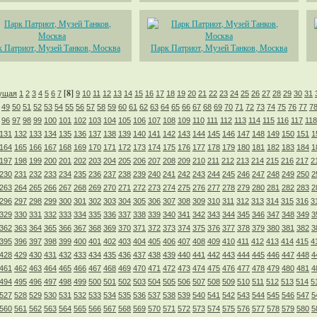
 Патриот, Музей Танков, Москва
Парк Патриот, Музей Танков, Москва
[8]
ущая
1
2
3
4
5
6
7
9
10
11
12
13
14
15
16
17
18
19
20
21
22
23
24
25
26
27
28
29
30
31
49
50
51
52
53
54
55
56
57
58
59
60
61
62
63
64
65
66
67
68
69
70
71
72
73
74
75
76
77
7
96
97
98
99
100
101
102
103
104
105
106
107
108
109
110
111
112
113
114
115
116
117
118
131
132
133
134
135
136
137
138
139
140
141
142
143
144
145
146
147
148
149
150
151
1
164
165
166
167
168
169
170
171
172
173
174
175
176
177
178
179
180
181
182
183
184
1
197
198
199
200
201
202
203
204
205
206
207
208
209
210
211
212
213
214
215
216
217
2
230
231
232
233
234
235
236
237
238
239
240
241
242
243
244
245
246
247
248
249
250
2
263
264
265
266
267
268
269
270
271
272
273
274
275
276
277
278
279
280
281
282
283
2
296
297
298
299
300
301
302
303
304
305
306
307
308
309
310
311
312
313
314
315
316
3
329
330
331
332
333
334
335
336
337
338
339
340
341
342
343
344
345
346
347
348
349
3
362
363
364
365
366
367
368
369
370
371
372
373
374
375
376
377
378
379
380
381
382
3
395
396
397
398
399
400
401
402
403
404
405
406
407
408
409
410
411
412
413
414
415
4
428
429
430
431
432
433
434
435
436
437
438
439
440
441
442
443
444
445
446
447
448
4
461
462
463
464
465
466
467
468
469
470
471
472
473
474
475
476
477
478
479
480
481
4
494
495
496
497
498
499
500
501
502
503
504
505
506
507
508
509
510
511
512
513
514
5
527
528
529
530
531
532
533
534
535
536
537
538
539
540
541
542
543
544
545
546
547
5
560
561
562
563
564
565
566
567
568
569
570
571
572
573
574
575
576
577
578
579
580
5