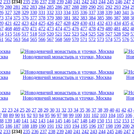
2
233
[234]
235
236
237
238
239
240
241
242
243
244
245
246
247
79
280
281
282
283
284
285
286
287
288
289
290
291
292
293
294
2
26
327
328
329
330
331
332
333
334
335
336
337
338
339
340
341
3
73
374
375
376
377
378
379
380
381
382
383
384
385
386
387
388
3
20
421
422
423
424
425
426
427
428
429
430
431
432
433
434
435
4
67
468
469
470
471
472
473
474
475
476
477
478
479
480
481
482
4
14
515
516
517
518
519
520
521
522
523
524
525
526
527
528
529
5
61
562
563
564
565
566
567
568
569
570
571
572
573
574
575
576
5
сква
Новодевичий монастырь и уточки, Москва
Нов
сква
Новодевичий монастырь и уточки, Москва
Нов
сква
Новодевичий монастырь и уточки, Москва
Нов
1
22
23
24
25
26
27
28
29
30
31
32
33
34
35
36
37
38
39
40
41
42
43
7
88
89
90
91
92
93
94
95
96
97
98
99
100
101
102
103
104
105
106
38
139
140
141
142
143
144
145
146
147
148
149
150
151
152
153
1
85
186
187
188
189
190
191
192
193
194
195
196
197
198
199
200
2
2
233
[234]
235
236
237
238
239
240
241
242
243
244
245
246
247