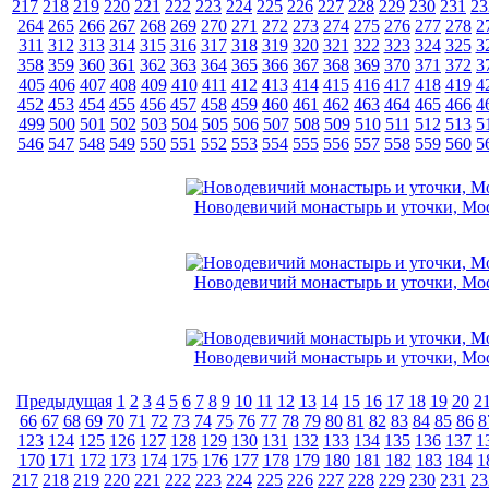
217
218
219
220
221
222
223
224
225
226
227
228
229
230
231
23
264
265
266
267
268
269
270
271
272
273
274
275
276
277
278
2
311
312
313
314
315
316
317
318
319
320
321
322
323
324
325
3
358
359
360
361
362
363
364
365
366
367
368
369
370
371
372
3
405
406
407
408
409
410
411
412
413
414
415
416
417
418
419
4
452
453
454
455
456
457
458
459
460
461
462
463
464
465
466
4
499
500
501
502
503
504
505
506
507
508
509
510
511
512
513
5
546
547
548
549
550
551
552
553
554
555
556
557
558
559
560
5
Новодевичий монастырь и уточки, Мо
Новодевичий монастырь и уточки, Мо
Новодевичий монастырь и уточки, Мо
Предыдущая
1
2
3
4
5
6
7
8
9
10
11
12
13
14
15
16
17
18
19
20
2
66
67
68
69
70
71
72
73
74
75
76
77
78
79
80
81
82
83
84
85
86
8
123
124
125
126
127
128
129
130
131
132
133
134
135
136
137
1
170
171
172
173
174
175
176
177
178
179
180
181
182
183
184
1
217
218
219
220
221
222
223
224
225
226
227
228
229
230
231
23