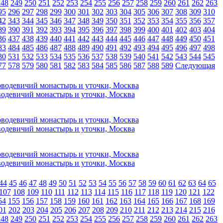
248
249
250
251
252
253
254
255
256
257
258
259
260
261
262
263
95
296
297
298
299
300
301
302
303
304
305
306
307
308
309
310
42
343
344
345
346
347
348
349
350
351
352
353
354
355
356
357
89
390
391
392
393
394
395
396
397
398
399
400
401
402
403
404
36
437
438
439
440
441
442
443
444
445
446
447
448
449
450
451
83
484
485
486
487
488
489
490
491
492
493
494
495
496
497
498
30
531
532
533
534
535
536
537
538
539
540
541
542
543
544
545
77
578
579
580
581
582
583
584
585
586
587
588
589
Следующая
одевичий монастырь и уточки, Москва
одевичий монастырь и уточки, Москва
одевичий монастырь и уточки, Москва
44
45
46
47
48
49
50
51
52
53
54
55
56
57
58
59
60
61
62
63
64
65
107
108
109
110
111
112
113
114
115
116
117
118
119
120
121
122
54
155
156
157
158
159
160
161
162
163
164
165
166
167
168
169
01
202
203
204
205
206
207
208
209
210
211
212
213
214
215
216
248
249
250
251
252
253
254
255
256
257
258
259
260
261
262
263