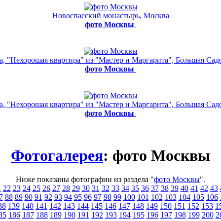
Новоспасский монастырь, Москва
фото Москвы
а, "Нехорошая квартира" из "Мастер и Маргарита", Большая Садо
фото Москвы
а, "Нехорошая квартира" из "Мастер и Маргарита", Большая Садо
фото Москвы
Фотогалерея
: фото Москвы
Ниже показаны фотографии из раздела "
фото Москвы
".
1
22
23
24
25
26
27
28
29
30
31
32
33
34
35
36
37
38
39
40
41
42
43
7
88
89
90
91
92
93
94
95
96
97
98
99
100
101
102
103
104
105
106
38
139
140
141
142
143
144
145
146
147
148
149
150
151
152
153
1
85
186
187
188
189
190
191
192
193
194
195
196
197
198
199
200
2