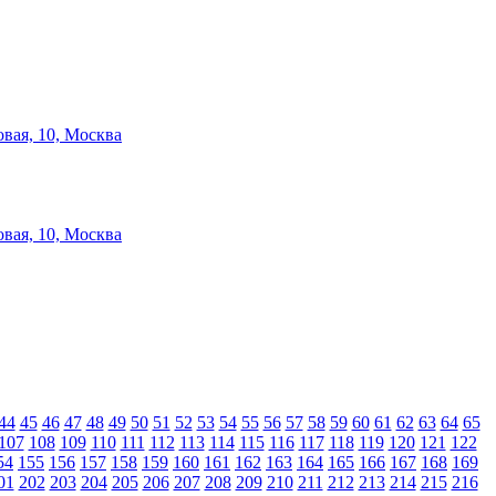
вая, 10, Москва
вая, 10, Москва
44
45
46
47
48
49
50
51
52
53
54
55
56
57
58
59
60
61
62
63
64
65
107
108
109
110
111
112
113
114
115
116
117
118
119
120
121
122
54
155
156
157
158
159
160
161
162
163
164
165
166
167
168
169
01
202
203
204
205
206
207
208
209
210
211
212
213
214
215
216