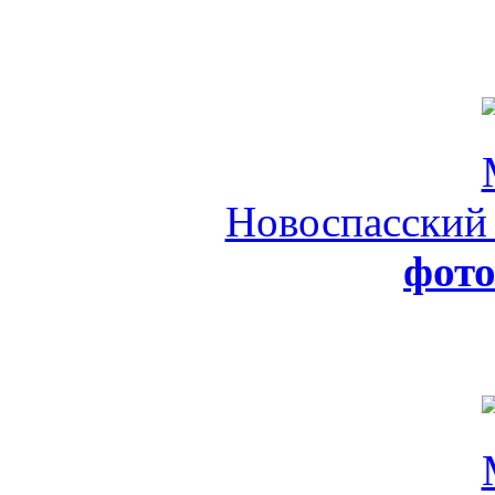
Новоспасский
фот