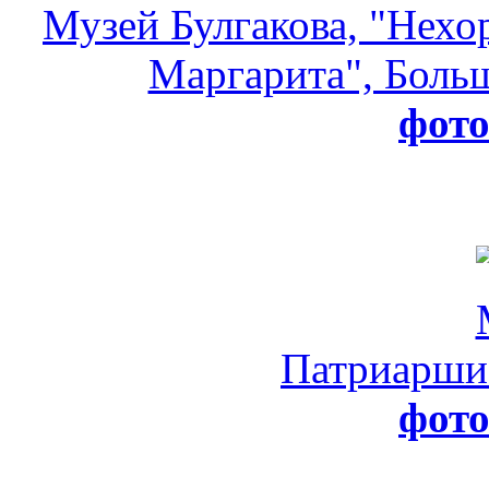
Музей Булгакова, "Нехо
Маргарита", Больш
фот
Патриарши
фот