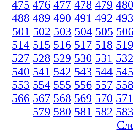
475
476
477
478
479
48
488
489
490
491
492
49
501
502
503
504
505
50
514
515
516
517
518
51
527
528
529
530
531
53
540
541
542
543
544
54
553
554
555
556
557
55
566
567
568
569
570
57
579
580
581
582
58
Сл