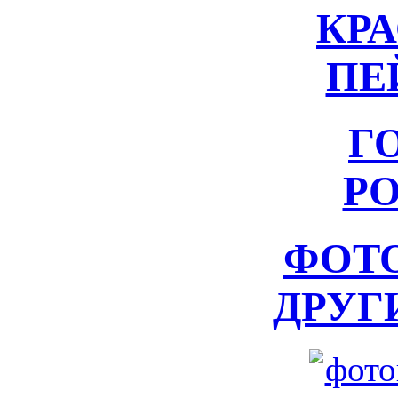
КР
ПЕ
Г
Р
ФОТ
ДРУГ