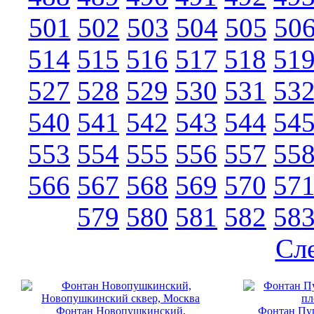
501
502
503
504
505
50
514
515
516
517
518
51
527
528
529
530
531
53
540
541
542
543
544
54
553
554
555
556
557
55
566
567
568
569
570
57
579
580
581
582
58
Сл
Фонтан Новопушкинский,
Фонтан Пу