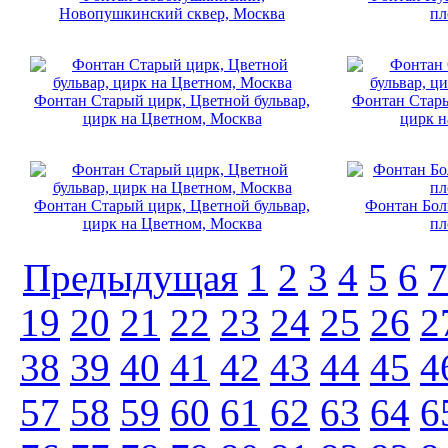
Новопушкинский сквер, Москва
пл
Фонтан Старый цирк, Цветной бульвар,
Фонтан Стары
цирк на Цветном, Москва
цирк н
Фонтан Старый цирк, Цветной бульвар,
Фонтан Боль
цирк на Цветном, Москва
пл
Предыдущая
1
2
3
4
5
6
7
19
20
21
22
23
24
25
26
2
38
39
40
41
42
43
44
45
4
57
58
59
60
61
62
63
64
6