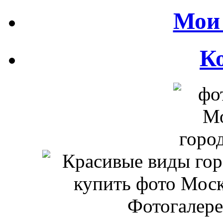
Мои 
К