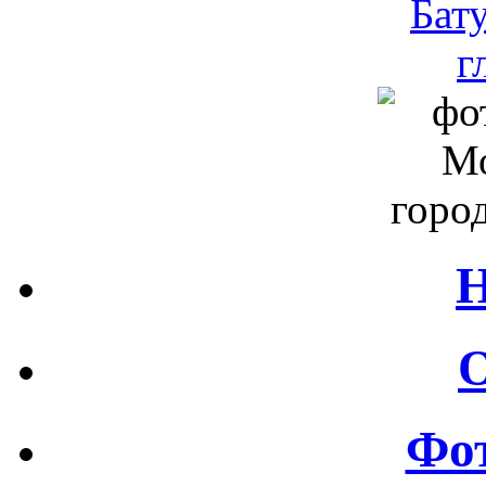
Н
О
Фот