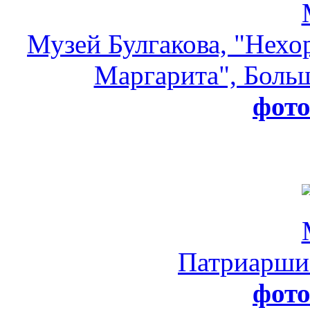
Музей Булгакова, "Нехо
Маргарита", Больш
фот
Патриарши
фот